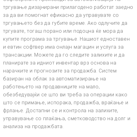
тргување дизајнирани прилагодено работат заедно
за да ви помогнат ефикасно да управувате со
тргувањето без да губите време. Ако одлучите да
тргувате, тогаш порано или подоцна ќе мора да
купите програма за тргување. Нашиот едноставен
и евтин софтвер има онлајн магацин и услуга за
трансакции. Можете да го следите залихите и да
планирате за идниот инвентар врз основа на
нарачките и прогнозите за продажба. Систем
базиран на облак за автоматизирање на
работењето на продавниците на мало,
обезбедувајќи се што ви треба за операции како
што се примање, испорака, продажба, враќање и
фрлање. Достапни се и контрола на залихите,
управување со плаќања, сметководство на долг и
анализа на продажбата.