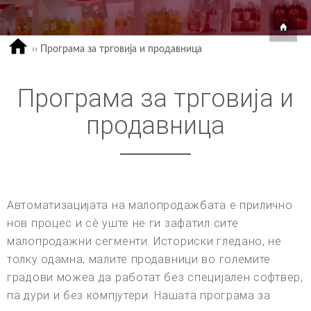
››
Програма за трговија и продавница
Програма за трговија и
продавница
Автоматизацијата на малопродажбата е прилично
нов процес и сè уште не ги зафатил сите
малопродажни сегменти. Историски гледано, не
толку одамна, малите продавници во големите
градови можеа да работат без специјален софтвер,
па дури и без компјутери. Нашата програма за