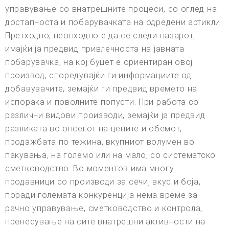
управување со внатрешните процеси, со оглед на
достапноста и побарувачката на одредени артикли.
Претходно, неопходно е да се следи пазарот,
имајќи ја предвид привлечноста на јавната
побарувачка, на кој буџет е ориентиран овој
производ, споредувајќи ги информациите од
добавувачите, земајќи ги предвид времето на
испорака и поволните попусти. При работа со
различни видови производи, земајќи ја предвид
разликата во опсегот на цените и обемот,
продажбата по тежина, вкупниот волумен во
пакувања, на големо или на мало, со систематско
сметководство. Во моментов има многу
продавници со производи за сечиј вкус и боја,
поради големата конкуренција нема време за
рачно управување, сметководство и контрола,
пренесување на сите внатрешни активности на