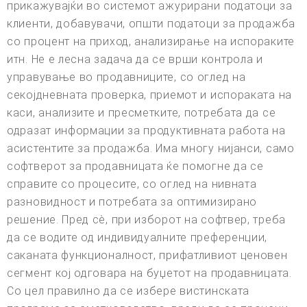
прикажувајќи во системот ажурирани податоци за
клиенти, добавувачи, општи податоци за продажба
со процент на приход, анализирање на испораките
итн. Не е лесна задача да се врши контрола и
управување во продавниците, со оглед на
секојдневната проверка, приемот и испораката на
каси, анализите и пресметките, потребата да се
одразат информации за продуктивната работа на
асистентите за продажба. Има многу нијанси, само
софтверот за продавницата ќе помогне да се
справите со процесите, со оглед на нивната
разновидност и потребата за оптимизирано
решение. Пред сè, при изборот на софтвер, треба
да се водите од индивидуалните преференции,
саканата функционалност, прифатливиот ценовен
сегмент кој одговара на буџетот на продавницата.
Со цел правилно да се избере вистинската