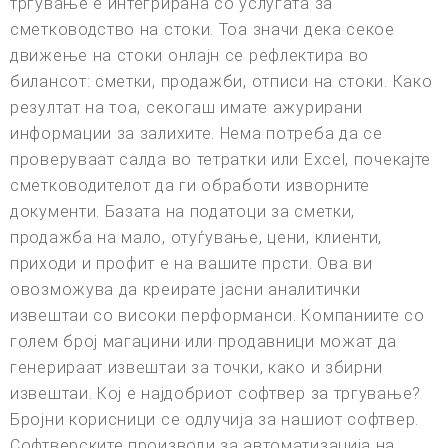
тргување е интегрирана со услугата за
сметководство на стоки. Тоа значи дека секое
движење на стоки онлајн се рефлектира во
билансот: сметки, продажби, отписи на стоки. Како
резултат на тоа, секогаш имате ажурирани
информации за залихите. Нема потреба да се
проверуваат салда во тетратки или Excel, почекајте
сметководителот да ги обработи изворните
документи. Базата на податоци за сметки,
продажба на мало, отуѓување, цени, клиенти,
приходи и профит е на вашите прсти. Ова ви
овозможува да креирате јасни аналитички
извештаи со високи перформанси. Компаниите со
голем број магацини или продавници можат да
генерираат извештаи за точки, како и збирни
извештаи. Кој е најдобриот софтвер за тргување?
Бројни корисници се одлучија за нашиот софтвер.
Софтверските производи за автоматизација на