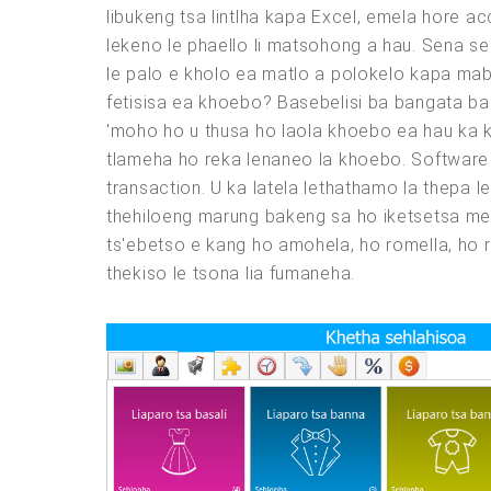
libukeng tsa lintlha kapa Excel, emela hore acc
lekeno le phaello li matsohong a hau. Sena se
le palo e kholo ea matlo a polokelo kapa maben
fetisisa ea khoebo? Basebelisi ba bangata ba 
'moho ho u thusa ho laola khoebo ea hau ka k
tlameha ho reka lenaneo la khoebo. Software 
transaction. U ka latela lethathamo la thepa le
thehiloeng marung bakeng sa ho iketsetsa me
ts'ebetso e kang ho amohela, ho romella, ho rek
thekiso le tsona lia fumaneha.