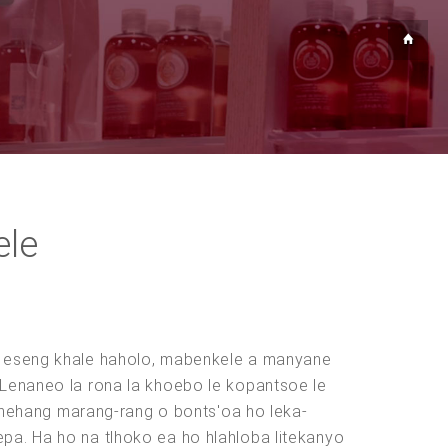
ele
e, eseng khale haholo, mabenkele a manyane
 Lenaneo la rona la khoebo le kopantsoe le
nehang marang-rang o bonts'oa ho leka-
thepa. Ha ho na tlhoko ea ho hlahloba litekanyo