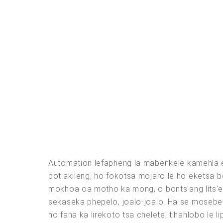
Automation lefapheng la mabenkele kamehla e 
potlakileng, ho fokotsa mojaro le ho eketsa b
mokhoa oa motho ka mong, o bonts'ang lits'ebe
sekaseka phepelo, joalo-joalo. Ha se mosebets
ho fana ka lirekoto tsa chelete, tlhahlobo le 