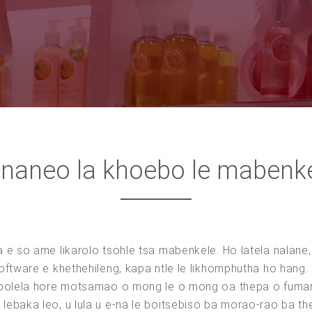
naneo la khoebo le mabenk
 e so ame likarolo tsohle tsa mabenkele. Ho latela nalan
oftware e khethehileng, kapa ntle le likhomphutha ho hang.
e bolela hore motsamao o mong le o mong oa thepa o fuma
a. Ka lebaka leo, u lula u e-na le boitsebiso ba morao-rao ba 