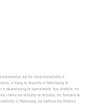
a basebelisi, ka ho etsa mesebetsi e
oa, o nang le tharollo e felletseng le
 e akaretsang le liperesente tsa chelete, ho
a cheke ea letsatsi le letsatsi, ho fumana le
mosebetsi o hlahisang oa bathusi ba thekiso.