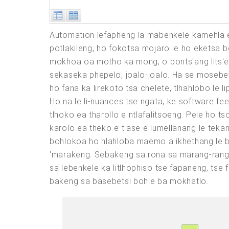
Automation lefapheng la mabenkele kamehla e 
potlakileng, ho fokotsa mojaro le ho eketsa b
mokhoa oa motho ka mong, o bonts'ang lits'ebe
sekaseka phepelo, joalo-joalo. Ha se mosebets
ho fana ka lirekoto tsa chelete, tlhahlobo le 
Ho na le li-nuances tse ngata, ke software fee
tlhoko ea tharollo e ntlafalitsoeng. Pele ho t
karolo ea theko e tlase e lumellanang le teka
bohlokoa ho hlahloba maemo a ikhethang le bole
'marakeng. Sebakeng sa rona sa marang-rang u
sa lebenkele ka litlhophiso tse fapaneng, ts
bakeng sa basebetsi bohle ba mokhatlo.