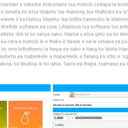
ountant e sebetse litokomane tsa mohloli. Letlapa la lirisit
 o lumella ho etsa litlaleho tse hlakileng tsa tlhahlobo ka
kele li ka hlahisa litlaleho tsa lintlha hammoho le litlaleh
khethile software ea rona. Lihlahisoa tsa software tse en
atleho ntle le ho senya nako. Haeba u etsa qeto ea ho ke
ea rona e bonolo le e theko e tlaase e na le sebaka sa po
 ho rera lethathamo la thepa ea nako e tlang ho latela litael
sebetsi ea mabenkele a mabenkele, e fanang ka ntho e 'ng
isa, ho khutlisa le ho lahla. Taolo ea thepa, tsamaiso ea lit