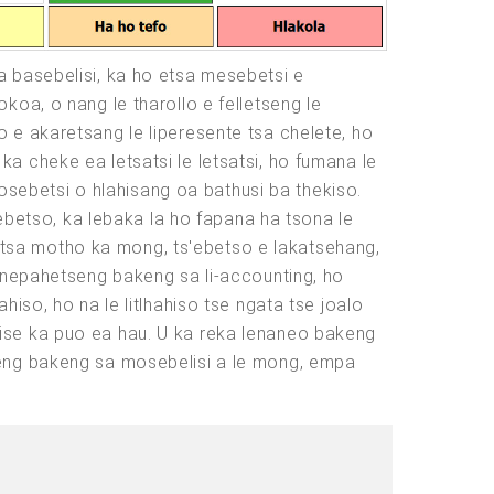
a basebelisi, ka ho etsa mesebetsi e
oa, o nang le tharollo e felletseng le
 e akaretsang le liperesente tsa chelete, ho
a cheke ea letsatsi le letsatsi, ho fumana le
mosebetsi o hlahisang oa bathusi ba thekiso.
'ebetso, ka lebaka la ho fapana ha tsona le
ho tsa motho ka mong, ts'ebetso e lakatsehang,
e nepahetseng bakeng sa li-accounting, ho
iso, ho na le litlhahiso tse ngata tse joalo
ise ka puo ea hau. U ka reka lenaneo bakeng
seng bakeng sa mosebelisi a le mong, empa