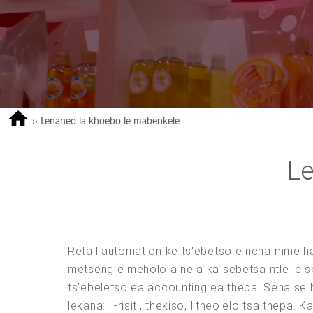
››
Lenaneo la khoebo le mabenkele
Le
Retail automation ke ts'ebetso e ncha mme ha
metseng e meholo a ne a ka sebetsa ntle le s
ts'ebeletso ea accounting ea thepa. Sena s
lekana: li-risiti, thekiso, litheolelo tsa thep