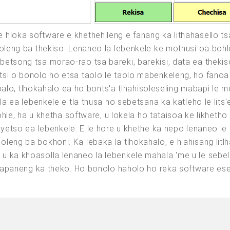
hloka software e khethehileng e fanang ka lithahasello ts
oleng ba thekiso. Lenaneo la lebenkele ke mothusi oa bohlok
tsong tsa morao-rao tsa bareki, barekisi, data ea thekiso
i o bonolo ho etsa taolo le taolo mabenkeleng, ho fanoa k
lipalo, tlhokahalo ea ho bonts'a tlhahisoleseling mabapi le 
la ea lebenkele e tla thusa ho sebetsana ka katleho le lits
sohle, ha u khetha software, u lokela ho tataisoa ke likhet
nyetso ea lebenkele. E le hore u khethe ka nepo lenaneo l
ng ba bokhoni. Ka lebaka la tlhokahalo, e hlahisang litlhah
 ka khoasolla lenaneo la lebenkele mahala 'me u le sebel
e fapaneng ka theko. Ho bonolo haholo ho reka software e