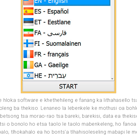
hloka software e khethehileng e fanang ka lithahasello ts
oleng ba thekiso. Lenaneo la lebenkele ke mothusi oa bohlok
tsong tsa morao-rao tsa bareki, barekisi, data ea thekiso
i o bonolo ho etsa taolo le taolo mabenkeleng, ho fanoa k
lipalo, tlhokahalo ea ho bonts'a tlhahisoleseling mabapi le 