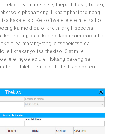
i, thekiso ea mabenkele, thepa, litheko, bareki,
 ts'ebetso e phahameng. Likhamphani tse nang
o tsa kakaretso. Ke software efe e ntle ka ho
tsoeng ka mokhoa o ikhethileng li sebetsa
na khoebong, joale kapele kapa hamorao u tla
lokelo ea marang-rang le tšebeletso ea
o le likhakanyo tsa thekiso. Sistimi e
oe le e' ngoe eo u e hlokang bakeng sa
efello, tlaleho ea likoloto le tlhahlobo ea