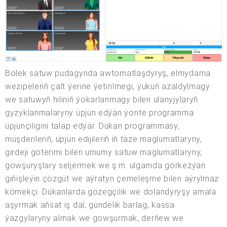
Bölek satuw pudagynda awtomatlaşdyryş, elmydama
wezipeleriň çalt ýerine ýetirilmegi, ýüküň azaldylmagy
we satuwyň hiliniň ýokarlanmagy bilen ulanyjylaryň
gyzyklanmalaryny üpjün edýän ýörite programma
üpjünçiligini talap edýär. Dükan programmasy,
müşderileriň, üpjün edijileriň iň täze maglumatlaryny,
girdeji göterimi bilen umumy satuw maglumatlaryny,
gowşuryşlary seljermek we ş.m. ulgamda görkezýän
giňişleýin çözgüt we aýratyn çemeleşme bilen aýrylmaz
kömekçi. Dükanlarda gözegçilik we dolandyryşy amala
aşyrmak aňsat iş däl, gündelik barlag, kassa
ýazgylaryny almak we gowşurmak, derňew we