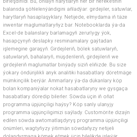
birleşdirildi. Bu, onlaýn harytlaryň her bir hereketiniň
balansda şöhlelenýändigini aňladýar: girdejiler, satuwlar,
harytlaryň hasaplaşyklary. Netijede, elmydama iň täze
inwentar maglumatlaryňyz bar. Notebooklarda ýa-da
Excel-de balanslary barlamagyň zerurlygy ýok,
hasapçynyň deslapky resminamalary gaýtadan
işlemegine garaşyň. Girdejileriň, bölek satuwlaryň,
satuwlaryň, bahalaryň, müşderileriň, girdejileriň we
girdejileriň maglumatlar binýady siziň eliňizde. Bu size
ýokary öndürijilikli anyk analitiki hasabatlary döretmäge
mümkinçilik berýär. Ammarlary ýa-da dükanlary köp
bolan kompaniýalar nokat hasabatlaryny we gysgaça
hasabatlary döredip bilerler. Söwda üçin iň oňat
programma üpjünçiligi haýsy? Köp sanly ulanyjy
programma üpjünçiligimizi saýlady. Customörite dizaýn
edilen söwda awtomatlaşdyryş programma üpjünçiligi
önümleri, wagtyňyzy ýitirmän söwdaňyzy netijeli
dolandyrmaga kömek etmek üçin bilelikde işleýär.