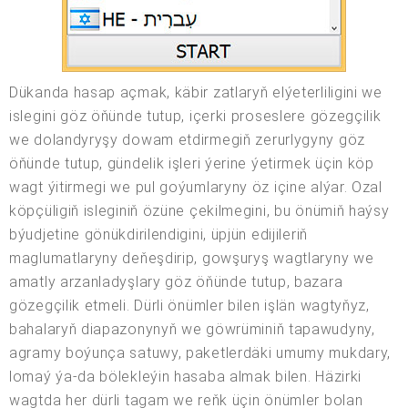
Dükanda hasap açmak, käbir zatlaryň elýeterliligini we
islegini göz öňünde tutup, içerki proseslere gözegçilik
we dolandyryşy dowam etdirmegiň zerurlygyny göz
öňünde tutup, gündelik işleri ýerine ýetirmek üçin köp
wagt ýitirmegi we pul goýumlaryny öz içine alýar. Ozal
köpçüligiň isleginiň özüne çekilmegini, bu önümiň haýsy
býudjetine gönükdirilendigini, üpjün edijileriň
maglumatlaryny deňeşdirip, gowşuryş wagtlaryny we
amatly arzanladyşlary göz öňünde tutup, bazara
gözegçilik etmeli. Dürli önümler bilen işlän wagtyňyz,
bahalaryň diapazonynyň we göwrüminiň tapawudyny,
agramy boýunça satuwy, paketlerdäki umumy mukdary,
lomaý ýa-da bölekleýin hasaba almak bilen. Häzirki
wagtda her dürli tagam we reňk üçin önümler bolan