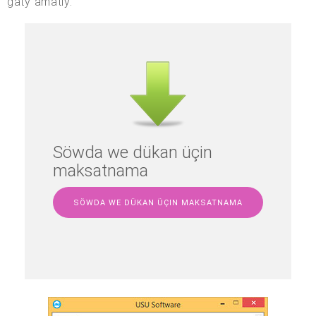
gaty amatly.
Söwda we dükan üçin
maksatnama
SÖWDA WE DÜKAN ÜÇIN MAKSATNAMA