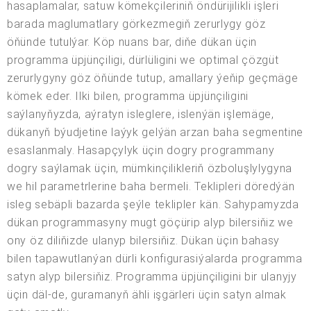
hasaplamalar, satuw kömekçileriniň öndürijilikli işleri
barada maglumatlary görkezmegiň zerurlygy göz
öňünde tutulýar. Köp nuans bar, diňe dükan üçin
programma üpjünçiligi, dürlüligini we optimal çözgüt
zerurlygyny göz öňünde tutup, amallary ýeňip geçmäge
kömek eder. Ilki bilen, programma üpjünçiligini
saýlanyňyzda, aýratyn isleglere, islenýän işlemäge,
dükanyň býudjetine laýyk gelýän arzan baha segmentine
esaslanmaly. Hasapçylyk üçin dogry programmany
dogry saýlamak üçin, mümkinçilikleriň özboluşlylygyna
we hil parametrlerine baha bermeli. Teklipleri döredýän
isleg sebäpli bazarda şeýle teklipler kän. Sahypamyzda
dükan programmasyny mugt göçürip alyp bilersiňiz we
ony öz diliňizde ulanyp bilersiňiz. Dükan üçin bahasy
bilen tapawutlanýan dürli konfigurasiýalarda programma
satyn alyp bilersiňiz. Programma üpjünçiligini bir ulanyjy
üçin däl-de, guramanyň ähli işgärleri üçin satyn almak