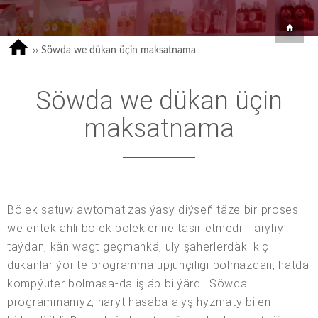
››
Söwda we dükan üçin maksatnama
Söwda we dükan üçin
maksatnama
Bölek satuw awtomatizasiýasy diýseň täze bir proses
we entek ähli bölek böleklerine täsir etmedi. Taryhy
taýdan, kän wagt geçmänkä, uly şäherlerdäki kiçi
dükanlar ýörite programma üpjünçiligi bolmazdan, hatda
kompýuter bolmasa-da işläp bilýärdi. Söwda
programmamyz, haryt hasaba alyş hyzmaty bilen