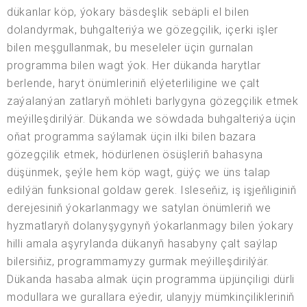
dükanlar köp, ýokary bäsdeşlik sebäpli el bilen
dolandyrmak, buhgalteriýa we gözegçilik, içerki işler
bilen meşgullanmak, bu meseleler üçin gurnalan
programma bilen wagt ýok. Her dükanda harytlar
berlende, haryt önümleriniň elýeterliligine we çalt
zaýalanýan zatlaryň möhleti barlygyna gözegçilik etmek
meýilleşdirilýär. Dükanda we söwdada buhgalteriýa üçin
oňat programma saýlamak üçin ilki bilen bazara
gözegçilik etmek, hödürlenen ösüşleriň bahasyna
düşünmek, şeýle hem köp wagt, güýç we üns talap
edilýän funksional goldaw gerek. Isleseňiz, iş işjeňliginiň
derejesiniň ýokarlanmagy we satylan önümleriň we
hyzmatlaryň dolanyşygynyň ýokarlanmagy bilen ýokary
hilli amala aşyrylanda dükanyň hasabyny çalt saýlap
bilersiňiz, programmamyzy gurmak meýilleşdirilýär.
Dükanda hasaba almak üçin programma üpjünçiligi dürli
modullara we gurallara eýedir, ulanyjy mümkinçilikleriniň