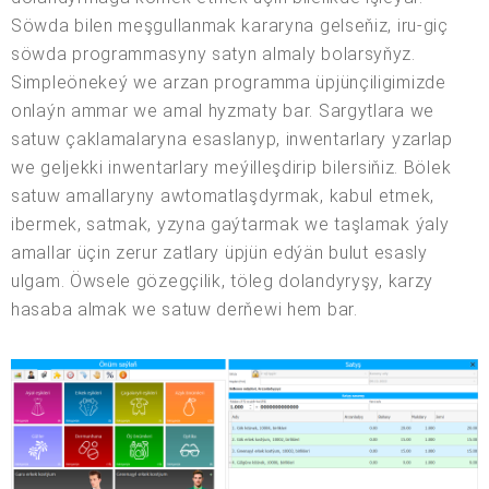
Söwda bilen meşgullanmak kararyna gelseňiz, iru-giç
söwda programmasyny satyn almaly bolarsyňyz.
Simpleönekeý we arzan programma üpjünçiligimizde
onlaýn ammar we amal hyzmaty bar. Sargytlara we
satuw çaklamalaryna esaslanyp, inwentarlary yzarlap
we geljekki inwentarlary meýilleşdirip bilersiňiz. Bölek
satuw amallaryny awtomatlaşdyrmak, kabul etmek,
ibermek, satmak, yzyna gaýtarmak we taşlamak ýaly
amallar üçin zerur zatlary üpjün edýän bulut esasly
ulgam. Öwsele gözegçilik, töleg dolandyryşy, karzy
hasaba almak we satuw derňewi hem bar.