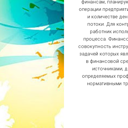
финансам, планиру
операции предприяти
и количестве де
потоки. Для кон
работник испол
процесса. Финансо
совокупность инстр
задачей которых яв
в финансовой сре
источниками, 
определяемых проф
нормативными тр