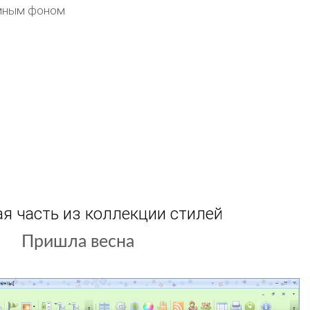
емным фоном
я часть из коллекции стилей
Пришла весна
Летний день