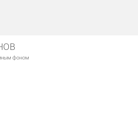
НОВ
емным фоном