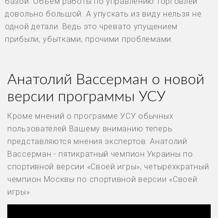
базой. Объем работы по управлению торговлей
довольно большой. А упускать из виду нельзя не
одной детали. Ведь это чревато упущением
прибыли, убытками, прочими проблемами.
Анатолий Вассерман о новой
версии программы УСУ
Кроме мнений о программе УСУ обычных
пользователей Вашему вниманию теперь
представляются мнения экспертов. Анатолий
Вассерман - пятикратный чемпион Украины по
спортивной версии «Своей игры», четырёхкратный
чемпион Москвы по спортивной версии «Своей
игры».