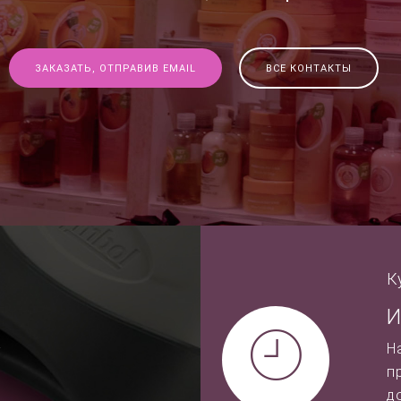
ЗАКАЗАТЬ, ОТПРАВИВ EMAIL
ВСЕ КОНТАКТЫ
К
И
-
Н
п
д